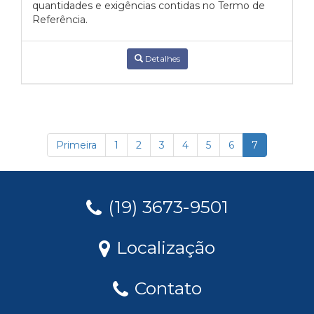
quantidades e exigências contidas no Termo de
Referência.
Detalhes
Primeira
1
2
3
4
5
6
7
(19) 3673-9501
Localização
Contato