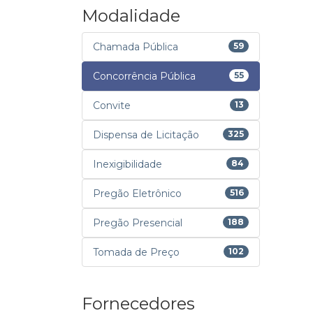
Modalidade
Chamada Pública
59
Concorrência Pública
55
Convite
13
Dispensa de Licitação
325
Inexigibilidade
84
Pregão Eletrônico
516
Pregão Presencial
188
Tomada de Preço
102
Fornecedores