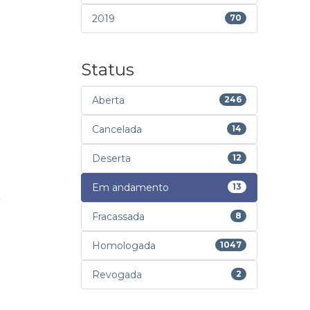
2019
70
Status
Aberta
246
Cancelada
14
Deserta
12
Em andamento
13
Fracassada
8
Homologada
1047
Revogada
2