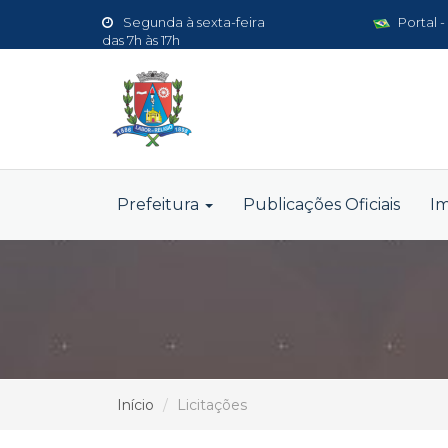
Segunda à sexta-feira
Portal -
das 7h às 17h
Prefeitura
Publicações Oficiais
I
Início
Licitações