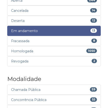
Aberta
244
Cancelada
14
Deserta
12
Em andamento
13
Fracassada
8
Homologada
1050
Revogada
2
Modalidade
Chamada Pública
59
Concorrência Pública
55