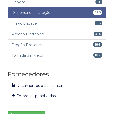
Convite
13
Dispensa de Licitação
325
Inexigibilidade
85
Pregão Eletrônico
516
Pregão Presencial
188
Tomada de Preço
102
Fornecedores
Documentos para cadastro
Empresas penalizadas