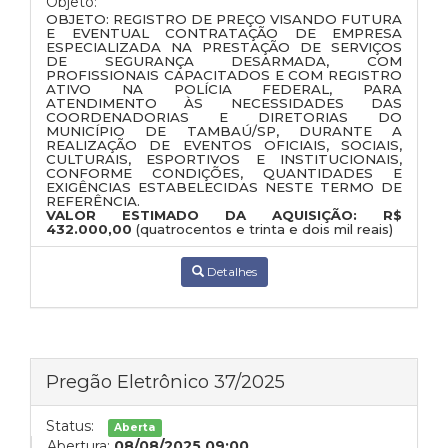
Objeto:
OBJETO: REGISTRO DE PREÇO VISANDO
FUTURA
E EVENTUAL
CONTRATAÇÃO DE EMPRESA
ESPECIALIZADA NA PRESTAÇÃO DE SERVIÇOS
DE SEGURANÇA DESARMADA
, COM
PROFISSIONAIS CAPACITADOS E COM
REGISTRO
ATIVO NA POLÍCIA FEDERAL
, PARA
ATENDIMENTO ÀS NECESSIDADES DAS
COORDENADORIAS E DIRETORIAS DO
MUNICÍPIO DE TAMBAÚ/SP
, DURANTE A
REALIZAÇÃO DE
EVENTOS OFICIAIS, SOCIAIS,
CULTURAIS, ESPORTIVOS E INSTITUCIONAIS
,
CONFORME CONDIÇÕES, QUANTIDADES E
EXIGÊNCIAS ESTABELECIDAS NESTE TERMO DE
REFERÊNCIA.
VALOR ESTIMADO DA AQUISIÇÃO:
R$
432.000,00
(quatrocentos e trinta e dois mil reais)
Detalhes
Pregão Eletrônico 37/2025
Status:
Aberta
Abertura:
08/08/2025 09:00