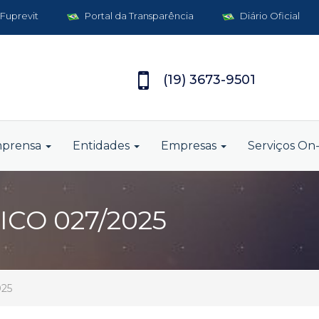
 Fuprevit
Portal da Transparência
Diário Oficial
(19) 3673-9501
mprensa
Entidades
Empresas
Serviços On-
CO 027/2025
025