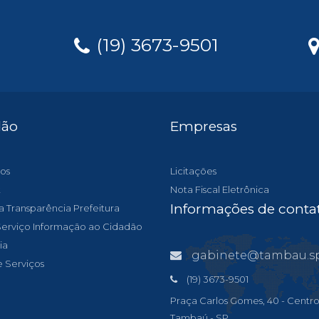
(19) 3673-9501
dão
Empresas
os
Licitações
t
Nota Fiscal Eletrônica
Informações de conta
a Transparência Prefeitura
 Serviço Informação ao Cidadão
ia
gabinete@tambau.sp.gov
e Serviços
(19) 3673-9501
Praça Carlos Gomes, 40 - Centro
Tambaú - SP