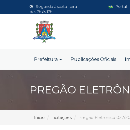
Segunda à sexta-feira
Portal -
das 7h às 17h
Prefeitura
Publicações Oficiais
I
PREGÃO ELETRÔNI
Início
Licitações
Pregão Eletrônico 027/2