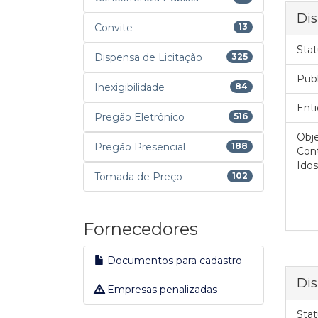
Dis
Convite
13
Stat
Dispensa de Licitação
325
Pub
Inexigibilidade
84
Enti
Pregão Eletrônico
516
Obje
Pregão Presencial
188
Cont
Idos
Tomada de Preço
102
Fornecedores
Documentos para cadastro
Dis
Empresas penalizadas
Stat