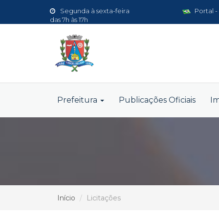
Segunda à sexta-feira
Portal -
das 7h às 17h
Prefeitura
Publicações Oficiais
I
Início
Licitações