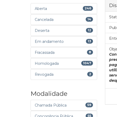
Dis
Aberta
246
Stat
Cancelada
14
Pub
Deserta
12
Enti
Em andamento
13
Obje
Fracassada
8
Con
pre
Homologada
1047
pag
uti
Revogada
2
ser
des
Modalidade
Chamada Pública
59
Concorrência Pública
55