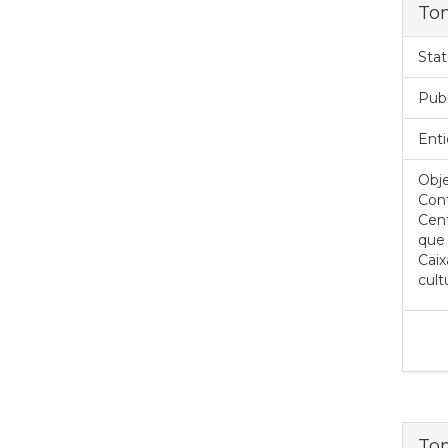
To
Stat
Pub
Enti
Obje
Cont
Cent
que 
Caix
cult
To