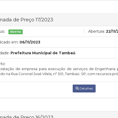
mada de Preço 17/2023
us:
Abertura:
22/11
Aberta
licado em:
06/11/2023
dade:
Prefeitura Municipal de Tambaú
to:
tratação de empresa para execução de serviços de Engenharia 
ado na Rua Coronel José Vilela, nº 301, Tambaú- SP, com recursos pró
Detalhes
mada de Preço 16/2023