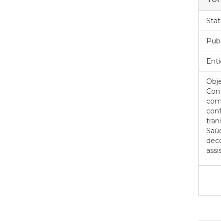
Stat
Pub
Enti
Obje
Con
com
con
tra
Saú
dec
assi