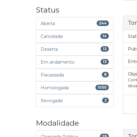
Status
To
Aberta
244
Cancelada
14
Stat
Pub
Deserta
12
Enti
Em andamento
13
Obje
Fracassada
8
Con
situ
Homologada
1050
Revogada
2
Modalidade
To
Chamada Pública
59