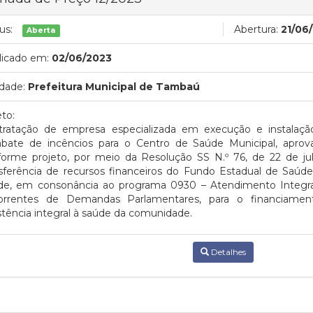
us:
Abertura:
21/06
Aberta
licado em:
02/06/2023
dade:
Prefeitura Municipal de Tambaú
to:
tratação de empresa especializada em execução e instalaç
bate de incêncios para o Centro de Saúde Municipal, aprov
forme projeto, por meio da Resolução SS N.º 76, de 22 de ju
nsferência de recursos financeiros do Fundo Estadual de Saúd
de, em consonância ao programa 0930 – Atendimento Integra
orrentes de Demandas Parlamentares, para o financiamen
stência integral à saúde da comunidade.
Detalhes