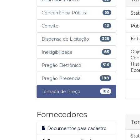
Concorrência Pública
55
Stat
Convite
13
Pub
Enti
Dispensa de Licitação
325
Obje
Inexigibilidade
85
Con
Hist
Pregão Eletrônico
516
Econ
Pregão Presencial
188
Tomada de Preço
102
Fornecedores
To
Documentos para cadastro
Stat