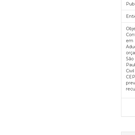
Pub
Enti
Obje
Cont
em
Adue
orça
São
Paul
Civil
CEPD
prev
recu