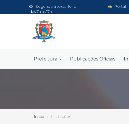
Segunda à sexta-feira
Portal -
das 7h às 17h
Prefeitura
Publicações Oficiais
I
Início
Licitações