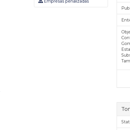
Empresas penalizadas
Pub
Enti
Obje
Cont
Gome
Esta
Subs
Tam
To
Stat