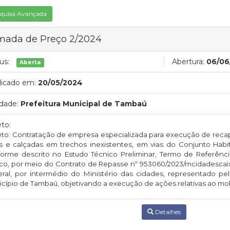
quisa Avançada
mada de Preço 2/2024
us:
Abertura:
06/06
Aberta
licado em:
20/05/2024
dade:
Prefeitura Municipal de Tambaú
to:
to: Contratação de empresa especializada para execução de reca
s e calçadas em trechos inexistentes, em vias do Conjunto Habi
orme descrito no Estudo Técnico Preliminar, Termo de Referência
co, por meio do Contrato de Repasse nº 953060/2023/mcidadescaix
ral, por intermédio do Ministério das cidades, representado pe
cípio de Tambaú, objetivando a execução de ações relativas ao mo
Detalhes