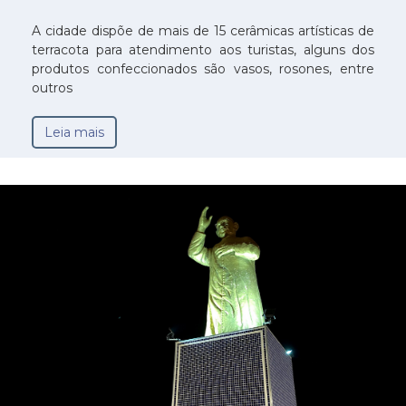
A cidade dispõe de mais de 15 cerâmicas artísticas de
terracota para atendimento aos turistas, alguns dos
produtos confeccionados são vasos, rosones, entre
outros
Leia mais