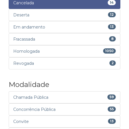
Cancelada
14
Deserta
12
Em andamento
13
Fracassada
8
Homologada
1050
Revogada
2
Modalidade
Chamada Pública
59
Concorrência Pública
55
Convite
13