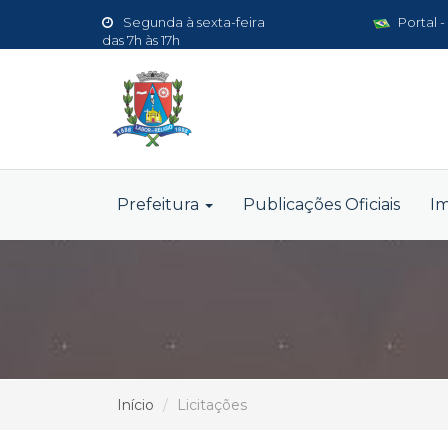
Segunda à sexta-feira
Portal -
das 7h às 17h
Prefeitura
Publicações Oficiais
I
Início
Licitações