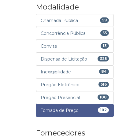
Modalidade
Chamada Pública
59
Concorrência Pública
55
Convite
13
Dispensa de Licitação
325
Inexigibilidade
84
Pregão Eletrônico
516
Pregão Presencial
188
Tomada de Preço
102
Fornecedores