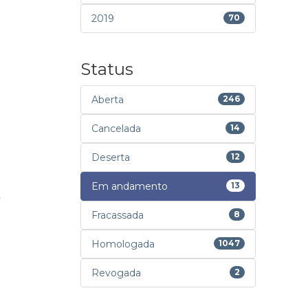
2019
70
Status
Aberta
246
Cancelada
14
Deserta
12
Em andamento
13
Fracassada
8
Homologada
1047
Revogada
2