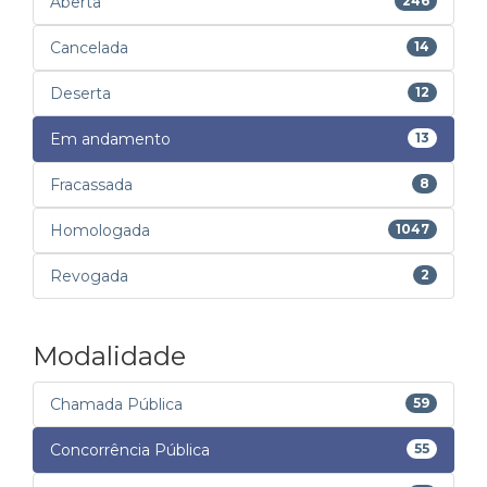
Aberta
246
Cancelada
14
Deserta
12
Em andamento
13
Fracassada
8
Homologada
1047
Revogada
2
Modalidade
Chamada Pública
59
Concorrência Pública
55