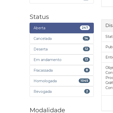
Status
Dis
Aberta
247
Stat
Cancelada
14
Pub
Deserta
12
Enti
Em andamento
13
Obje
Fracassada
8
Cont
Prod
Homologada
1045
Gráf
Cont
Revogada
2
Modalidade