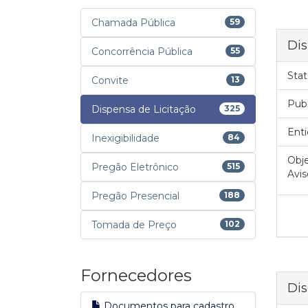
Chamada Pública
59
Dis
Concorrência Pública
55
Stat
Convite
13
Pub
Dispensa de Licitação
325
Enti
Inexigibilidade
84
Obje
Pregão Eletrônico
515
Avis
Pregão Presencial
188
Tomada de Preço
102
Fornecedores
Dis
Documentos para cadastro