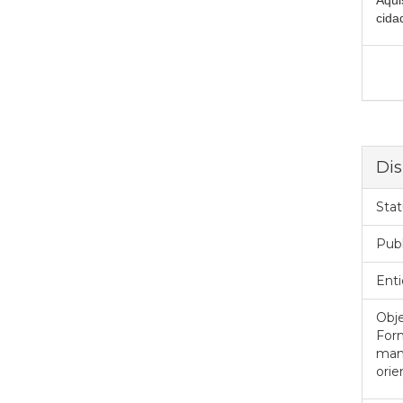
Aqui
cida
Dis
Stat
Pub
Enti
Obje
Forn
manu
orie