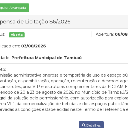
quisa Avançada
pensa de Licitação 86/2026
us:
Abertura:
06/08
Aberta
licado em:
03/08/2026
dade:
Prefeitura Municipal de Tambaú
to:
issão administrativa onerosa e temporária de uso de espaço pú
antação, disponibilização, operação, manutenção e desmontagem
 camarotes, área VIP e estruturas complementares da FICTAM 
eríodo de 20 a 23 de
agosto de 2026, no Município de Tambaú
gral da solução pelo permissionário, com autorização para expl
rea VIP, da comercialização de bebidas e dos espaços publicitári
rvadas as condições estabelecidas neste Termo de Referência e
Detalhes