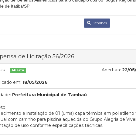
sição de Gêneros Alimentícios para o cardápio dos 68º Jogos Regionai
de de Itatiba/SP
Detalhes
pensa de Licitação 56/2026
us:
Abertura:
22/05
Aberta
licado em:
18/05/2026
dade:
Prefeitura Municipal de Tambaú
to:
ecimento e instalação de 01 (uma) capa térmica em polietileno 
al com carrinho para piscina aquecida do Grupo Alegria de Viver
ntação de uso conforme especificações técnicas.