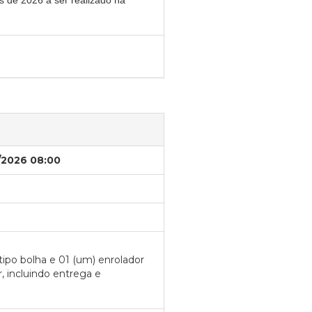
s de 2026 a ser realizado na
/2026 08:00
tipo bolha e 01 (um) enrolador
, incluindo entrega e