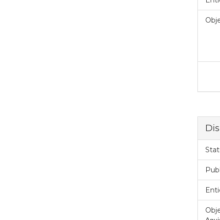
Enti
Obje
Dis
Stat
Pub
Enti
Obje