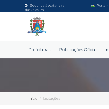
Segunda à sexta-feira
Portal -
das 7h às 17h
Prefeitura
Publicações Oficiais
I
Início
Licitações