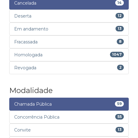
Cancelada
14
Deserta
12
Em andamento
13
Fracassada
8
Homologada
1047
Revogada
2
Modalidade
Chamada Pública
59
Concorrência Pública
55
Convite
13