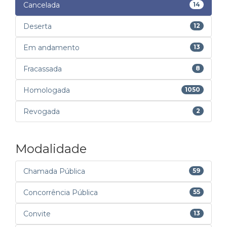
Cancelada
14
Deserta
12
Em andamento
13
Fracassada
8
Homologada
1050
Revogada
2
Modalidade
Chamada Pública
59
Concorrência Pública
55
Convite
13