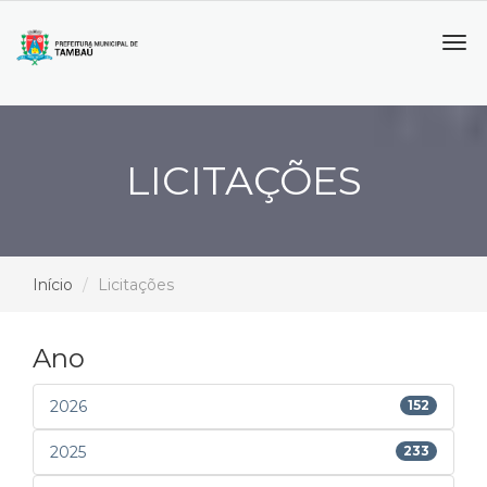
Tog
navi
LICITAÇÕES
Início
Licitações
Ano
2026
152
2025
233