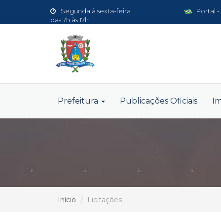
Segunda à sexta-feira
Portal -
das 7h às 17h
Prefeitura
Publicações Oficiais
I
Início
Licitações