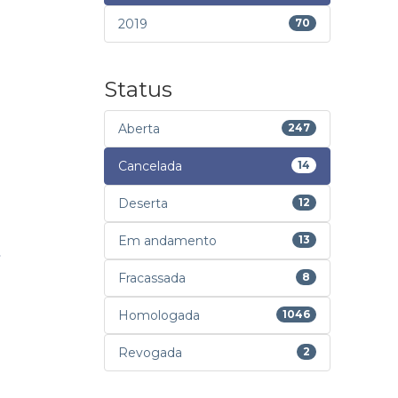
2019
70
Status
Aberta
247
Cancelada
14
Deserta
12
Em andamento
13
Fracassada
8
Homologada
1046
Revogada
2