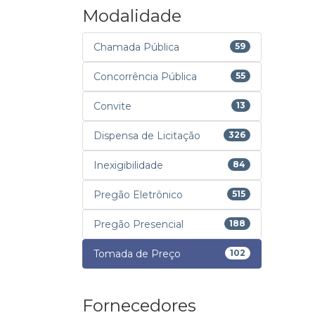
Modalidade
Chamada Pública
59
Concorrência Pública
55
Convite
13
Dispensa de Licitação
326
Inexigibilidade
84
Pregão Eletrônico
515
Pregão Presencial
188
Tomada de Preço
102
Fornecedores