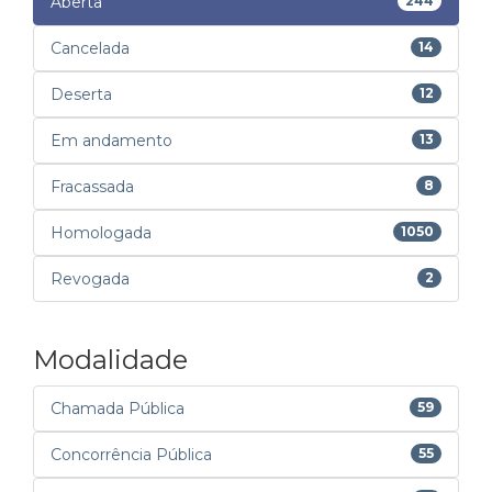
Aberta
244
Cancelada
14
Deserta
12
Em andamento
13
Fracassada
8
Homologada
1050
Revogada
2
Modalidade
Chamada Pública
59
Concorrência Pública
55