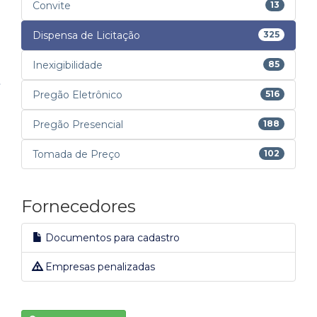
Convite
13
Dispensa de Licitação
325
Inexigibilidade
85
Pregão Eletrônico
516
Pregão Presencial
188
Tomada de Preço
102
Fornecedores
Documentos para cadastro
Empresas penalizadas