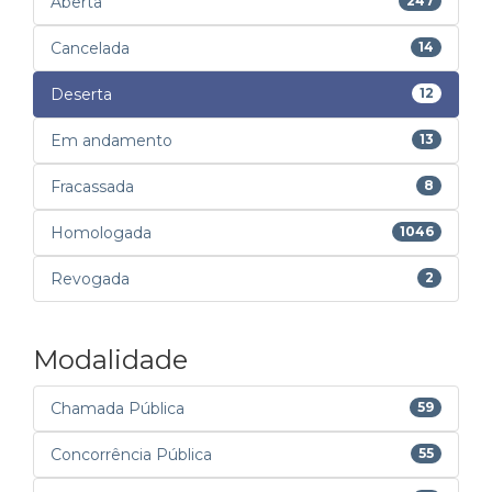
Aberta
247
Cancelada
14
Deserta
12
Em andamento
13
Fracassada
8
Homologada
1046
Revogada
2
Modalidade
Chamada Pública
59
Concorrência Pública
55