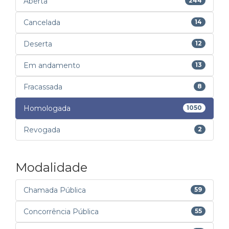
Aberta
244
Cancelada
14
Deserta
12
Em andamento
13
Fracassada
8
Homologada
1050
Revogada
2
Modalidade
Chamada Pública
59
Concorrência Pública
55