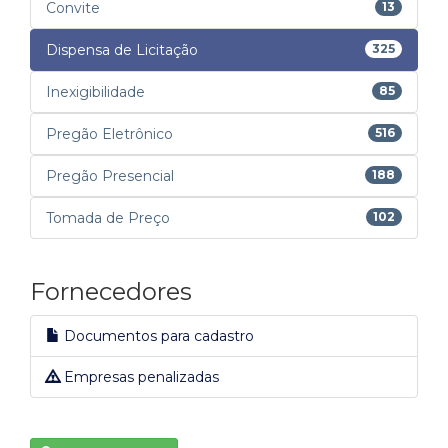
Convite
13
Dispensa de Licitação
325
Inexigibilidade
85
Pregão Eletrônico
516
Pregão Presencial
188
Tomada de Preço
102
Fornecedores
Documentos para cadastro
Empresas penalizadas