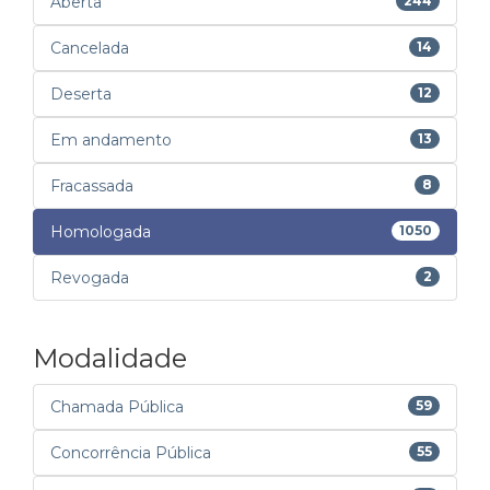
Aberta
244
Cancelada
14
Deserta
12
Em andamento
13
Fracassada
8
Homologada
1050
Revogada
2
Modalidade
Chamada Pública
59
Concorrência Pública
55