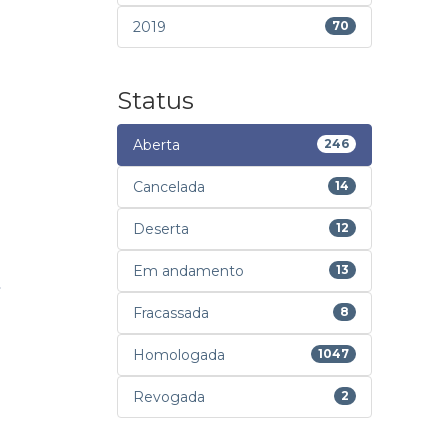
2019
70
Status
Aberta
246
Cancelada
14
Deserta
12
Em andamento
13
Fracassada
8
Homologada
1047
Revogada
2