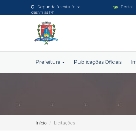
Segunda à sexta-feira
Portal -
das 7h às 17h
Prefeitura
Publicações Oficiais
I
Início
Licitações