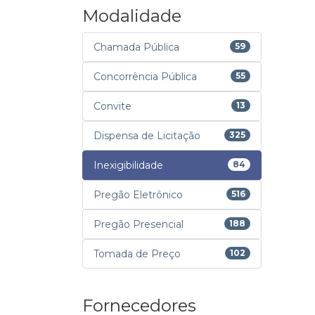
Modalidade
Chamada Pública
59
Concorrência Pública
55
Convite
13
Dispensa de Licitação
325
Inexigibilidade
84
Pregão Eletrônico
516
Pregão Presencial
188
Tomada de Preço
102
Fornecedores