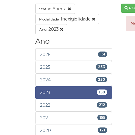
Pes
Aberta
Status:
Inexigibilidade
Modalidade:
N
2023
Ano:
Ano
2026
151
2025
233
2024
250
2023
150
2022
212
2021
155
2020
121