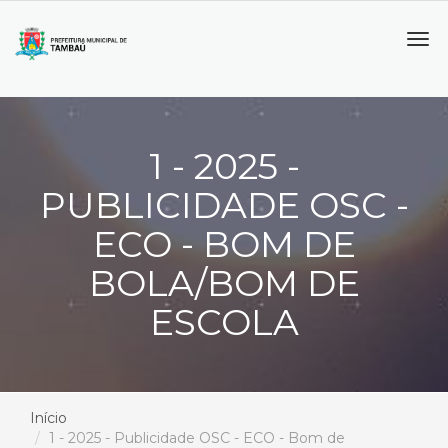
Tog
navi
1 - 2025 -
PUBLICIDADE OSC -
ECO - BOM DE
BOLA/BOM DE
ESCOLA
Início
1 - 2025 - Publicidade OSC - ECO - Bom de