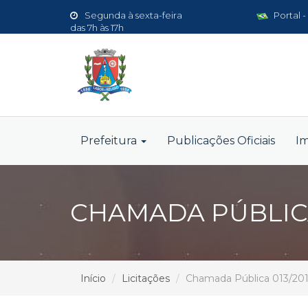
Segunda à sexta-feira
Portal -
das 7h às 17h
Prefeitura
Publicações Oficiais
I
CHAMADA PÚBLICA
Início
Licitações
Chamada Pública 013/20