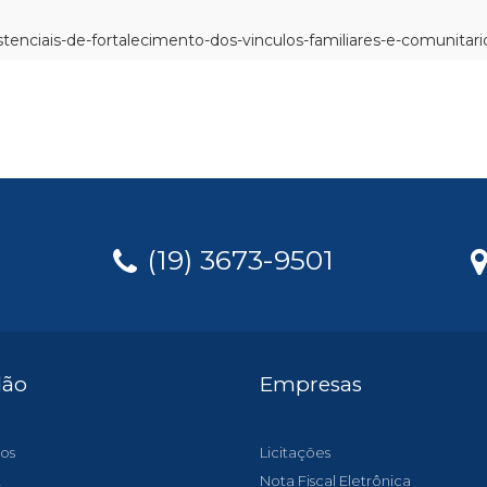
stenciais-de-fortalecimento-dos-vinculos-familiares-e-comunitari
(19) 3673-9501
dão
Empresas
os
Licitações
t
Nota Fiscal Eletrônica