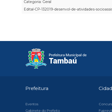
Categoria: Geral
Edital-CP-132019-desenvol-de-atividades-socioassi
Prefeitura
Cida
Eventos
Concurs
Gabinete do Prefeito
Fuprevi