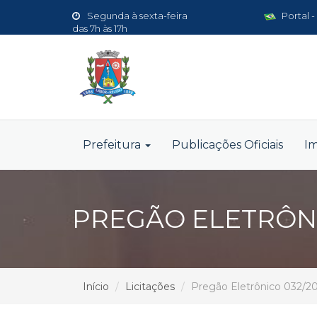
Segunda à sexta-feira
Portal -
das 7h às 17h
Prefeitura
Publicações Oficiais
I
PREGÃO ELETRÔNI
Início
Licitações
Pregão Eletrônico 032/2