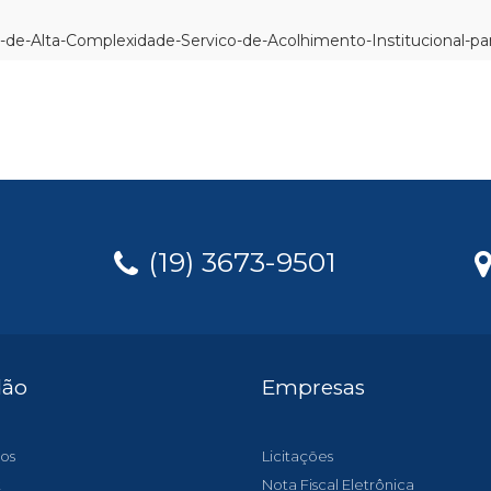
de-Alta-Complexidade-Servico-de-Acolhimento-Institucional-par
(19) 3673-9501
dão
Empresas
os
Licitações
t
Nota Fiscal Eletrônica