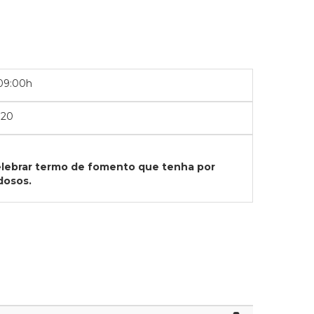
09:00h
020
celebrar termo de fomento que tenha por
Idosos
.