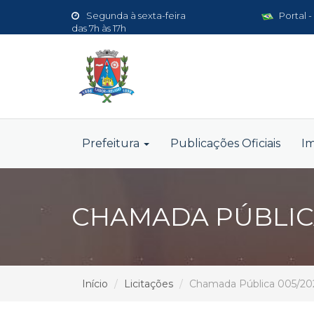
Segunda à sexta-feira
Portal -
das 7h às 17h
Prefeitura
Publicações Oficiais
I
CHAMADA PÚBLICA
Início
Licitações
Chamada Pública 005/20