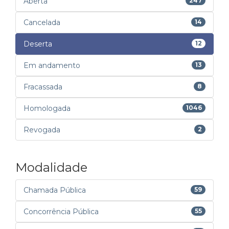
Aberta
247
Cancelada
14
Deserta
12
Em andamento
13
Fracassada
8
Homologada
1046
Revogada
2
Modalidade
Chamada Pública
59
Concorrência Pública
55