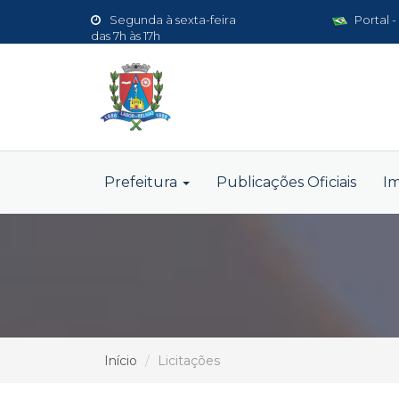
Segunda à sexta-feira
Portal -
das 7h às 17h
Prefeitura
Publicações Oficiais
I
Início
Licitações