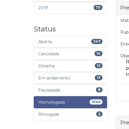
Pre
2019
70
Stat
Status
Pub
Aberta
247
Enti
Cancelada
14
Obje
R
Deserta
12
p
I
Em andamento
13
Fracassada
8
Homologada
1046
Revogada
2
Pre