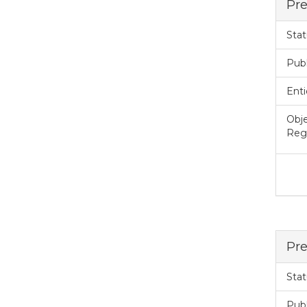
Pre
Stat
Pub
Enti
Obje
Regi
Pre
Stat
Pub