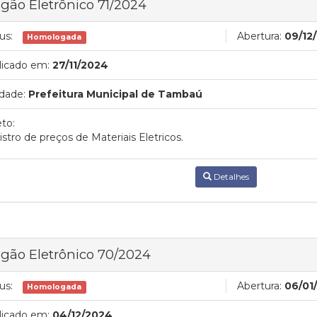
gão Eletrônico 71/2024
us:
Abertura:
09/12
Homologada
licado em:
27/11/2024
dade:
Prefeitura Municipal de Tambaú
to:
stro de preços de Materiais Eletricos.
Detalhes
gão Eletrônico 70/2024
us:
Abertura:
06/01
Homologada
licado em:
04/12/2024