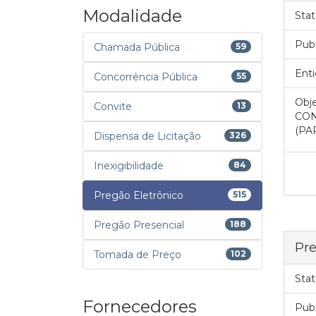
Modalidade
Stat
Pub
Chamada Pública
59
Enti
Concorrência Pública
55
Obje
Convite
13
CON
(PA
Dispensa de Licitação
326
Inexigibilidade
84
Pregão Eletrônico
515
Pregão Presencial
188
Pre
Tomada de Preço
102
Stat
Fornecedores
Pub