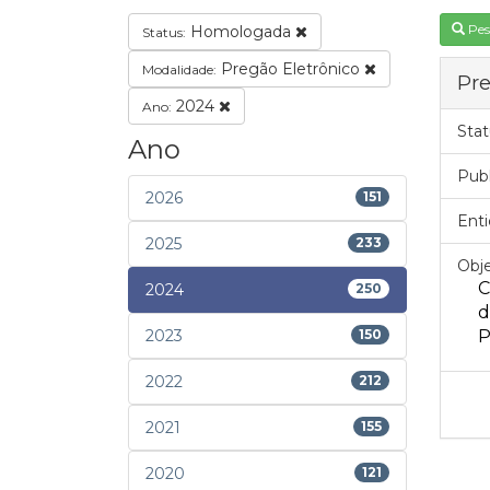
Pes
Homologada
Status:
Pregão Eletrônico
Modalidade:
Pre
2024
Ano:
Stat
Ano
Pub
2026
151
Enti
2025
233
Obje
C
2024
250
d
2023
150
P
2022
212
2021
155
2020
121