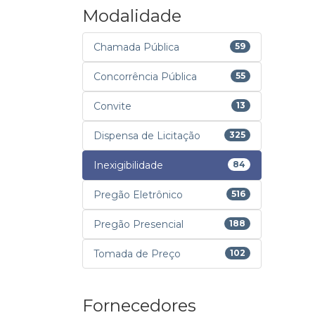
Modalidade
Chamada Pública
59
Concorrência Pública
55
Convite
13
Dispensa de Licitação
325
Inexigibilidade
84
Pregão Eletrônico
516
Pregão Presencial
188
Tomada de Preço
102
Fornecedores