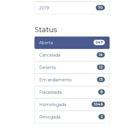
2019
70
Status
Aberta
247
Cancelada
14
Deserta
12
Em andamento
13
Fracassada
8
Homologada
1046
Revogada
2