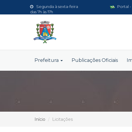
Segunda à sexta-feira
Portal -
das 7h às 17h
Prefeitura
Publicações Oficiais
I
Início
Licitações