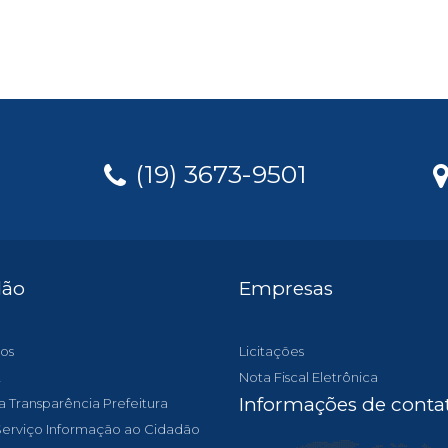
(19) 3673-9501
dão
Empresas
os
Licitações
t
Nota Fiscal Eletrônica
Informações de conta
a Transparência Prefeitura
 Serviço Informação ao Cidadão