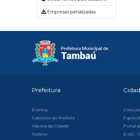
Empresas penalizadas
Prefeitura
Cida
Eventos
Concurs
Gabinete do Prefeito
Fuprevi
História da Cidade
Portal d
Turismo
E-SIC -