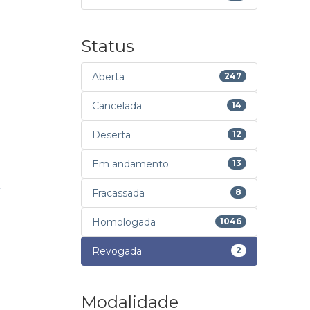
Status
Aberta
247
Cancelada
14
Deserta
12
Em andamento
13
Fracassada
8
Homologada
1046
Revogada
2
Modalidade