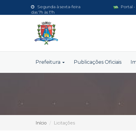
Segunda à sexta-feira
Portal -
das 7h às 17h
Prefeitura
Publicações Oficiais
I
Início
Licitações