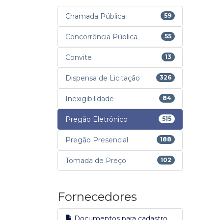
Chamada Pública
59
Concorrência Pública
55
Convite
13
Dispensa de Licitação
326
Inexigibilidade
84
Pregão Eletrônico
515
Pregão Presencial
188
Tomada de Preço
102
Fornecedores
Documentos para cadastro