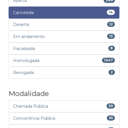
Aberta
246
Cancelada
14
Deserta
12
Em andamento
13
Fracassada
8
Homologada
1047
Revogada
2
Modalidade
Chamada Pública
59
Concorrência Pública
55