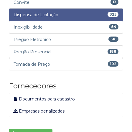
Convite
13
Dispensa de Licitação
325
Inexigibilidade
84
Pregão Eletrônico
516
Pregão Presencial
188
Tomada de Preço
102
Fornecedores
Documentos para cadastro
Empresas penalizadas